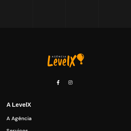
A LevelX
A Agência
Serviços