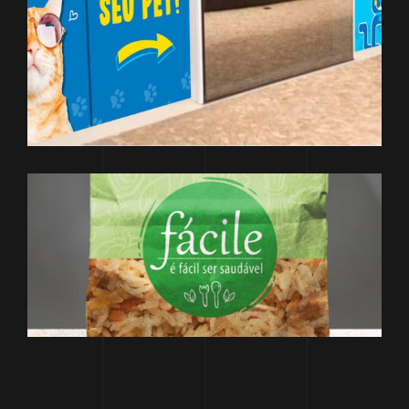
DESIGN
DESENVOLVIMENTO
MARKETING
Hospipet – Hospital
Veterinário
DESENVOLVIMENTO
DESIGN
MARKETING
Fácile Brasil
Refeições Saudáveis