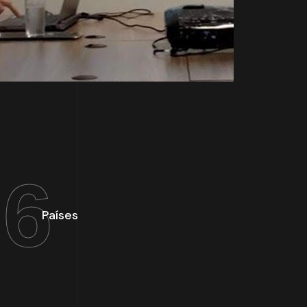
6
Países