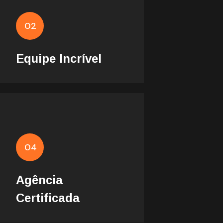
capacitados para atender
02
de forma personalizada cada
um dos clientes
Equipe Incrível
Profissionais certificados nas
04
suas áreas de atuação,
acompanhando e se
Agência
atualizando sempre.
Certificada