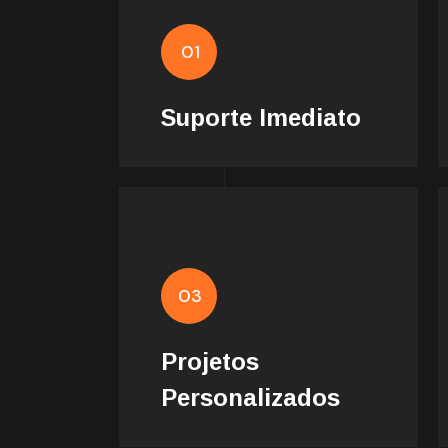
01
Retornamos os contatos em
até 24 hrs
Suporte Imediato
Todos os nossos projetos
são personalizados de
03
acordo com o segmento,
cliente ideal e DNA de cada
Projetos
cliente
Personalizados