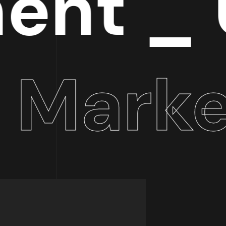
t _ UI
arket
Profissionais criativos e