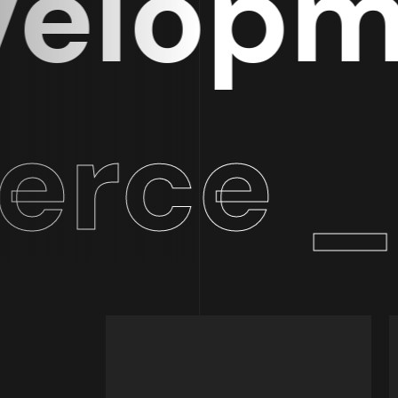
lopmen
ce _ M