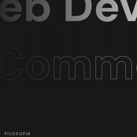
 Deve
ommer
FILOSOFIA