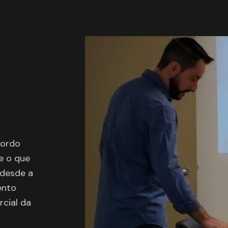
cordo
e o que
 desde a
ento
rcial da