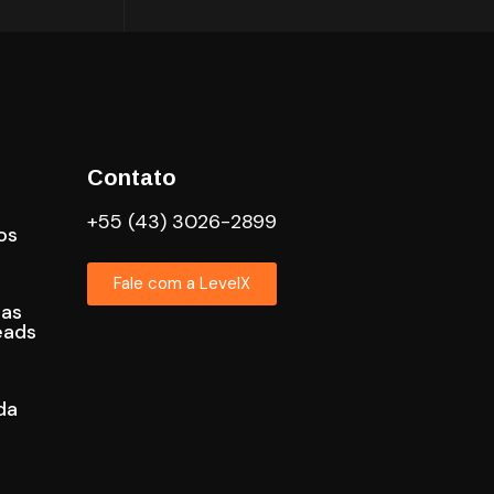
Contato
+55 (43) 3026-2899
os
Fale com a LevelX
cas
eads
da