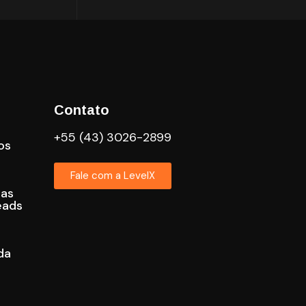
Contato
+55 (43) 3026-2899
os
Fale com a LevelX
cas
eads
da