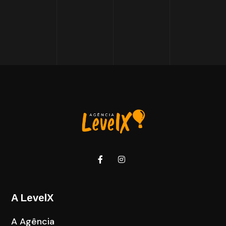
A LevelX
A Agência