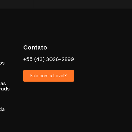
Contato
+55 (43) 3026-2899
os
Fale com a LevelX
cas
eads
da