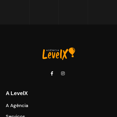
A LevelX
A Agência
Serviços