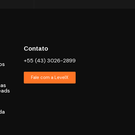
Contato
+55 (43) 3026-2899
os
Fale com a LevelX
cas
eads
da