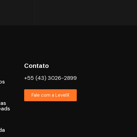
Contato
+55 (43) 3026-2899
os
Fale com a LevelX
cas
eads
da