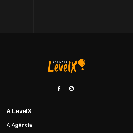
A LevelX
A Agência