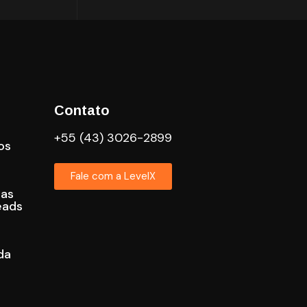
Contato
+55 (43) 3026-2899
os
Fale com a LevelX
cas
eads
da