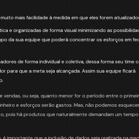
uito mais facilidade à medida em que eles forem atualizados
ca e organizadas de forma visual minimizando as possibilida
tempo da sua equipe que poderá concentrar os esforços em fe
dores de forma individual e coletiva, dessa forma seu time c
or para que a meta seja alcançada. Assim sua equipe ficará
o.
de vendas, ou seja, quanto menor for o período entre o primei
dinheiro e esforços serão gastos. Mas, não podemos esquece
urto, pois há produtos que naturalmente demandam um tempo
 é importante que a inclusão de dados seja realizada na me