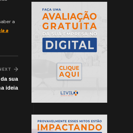
saber a
la a
NEXT
 da sua
a ideia