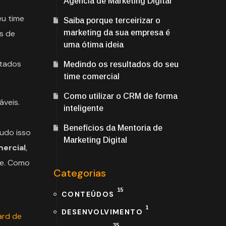
Agência de Marketing Digital
eu time
Saiba porque terceirizar o
s de
marketing da sua empresa é
uma ótima ideia
stados
Medindo os resultados do seu
time comercial
Como utilizar o CRM de forma
áveis.
inteligente
Benefícios da Mentoria de
udo isso
Marketing Digital
mercial
,
te. Como
Categorias
15
CONTEÚDOS
1
DESENVOLVIMENTO
rd de
35