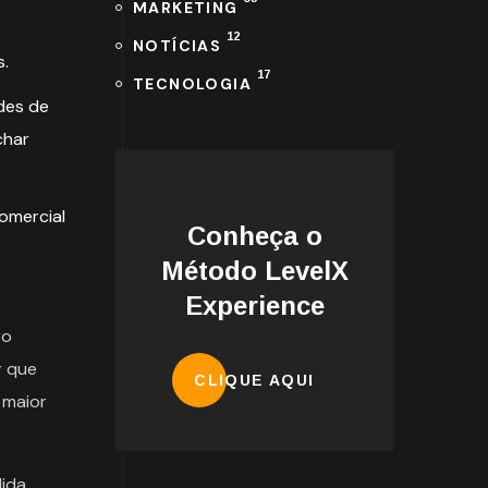
MARKETING
12
NOTÍCIAS
.
17
TECNOLOGIA
des de
char
omercial
Conheça o
Método LevelX
Experience
ro
r que
CLIQUE AQUI
 maior
dida