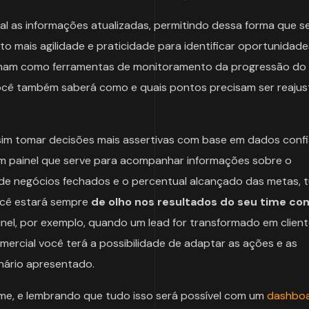
 as informações atualizadas, permitindo dessa forma que s
o mais agilidade e praticidade para identificar oportunidade
onam como ferramentas de monitoramento da progressão do
você também saberá como e quais pontos precisam ser reaju
im tomar decisões mais assertivas com base em dados confi
um painel que serve para acompanhar informações sobre o
e negócios fechados e o percentual alcançado das metas, t
ocê estará sempre
de olho nos resultados do seu time co
nel, por exemplo, quando um lead for transformado em clien
ercial você terá a possibilidade de adaptar as ações e as
nário apresentado.
ime, e lembrando que tudo isso será possível com um
dashboa