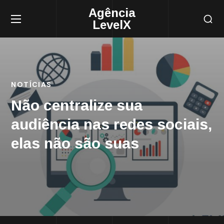
Agência
LevelX
NOTÍCIAS
Não centralize sua
audiência nas redes sociais,
elas não são suas