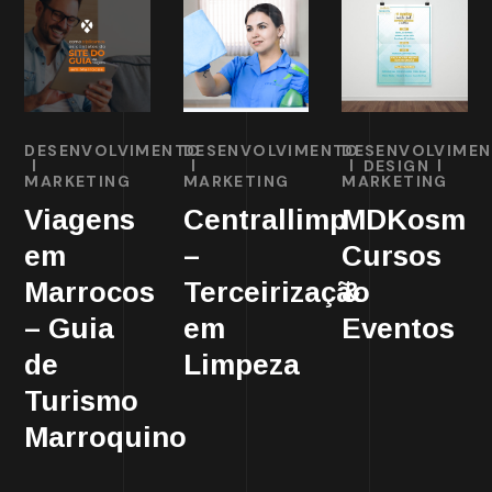
DESENVOLVIMENTO
DESENVOLVIMENTO
DESENVOLVIME
DESIGN
MARKETING
MARKETING
MARKETING
Viagens
Centrallimp
MDKosm
em
–
Cursos
Marrocos
Terceirização
&
– Guia
em
Eventos
de
Limpeza
Turismo
Marroquino