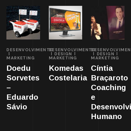
DESENVOLVIMENTO
DESENVOLVIMENTO
DESENVOLVIME
DESIGN
DESIGN
MARKETING
MARKETING
MARKETING
Doedu
Komedas
Cíntia
Sorvetes
Costelaria
Braçaroto
–
Coaching
Eduardo
e
Sávio
Desenvolv
Humano