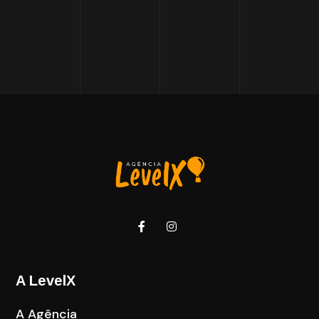
A LevelX
A Agência