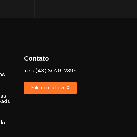
Contato
+55 (43) 3026-2899
os
Fale com a LevelX
cas
eads
da