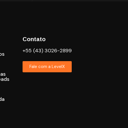
Contato
+55 (43) 3026-2899
os
Fale com a LevelX
cas
eads
da