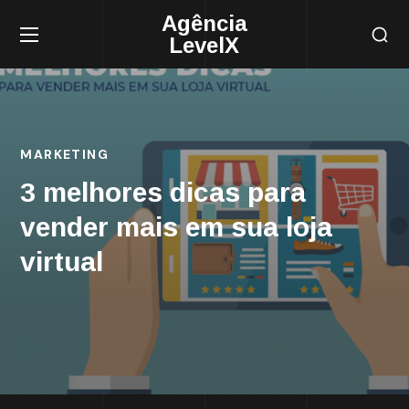
Agência
LevelX
MARKETING
3 melhores dicas para
vender mais em sua loja
virtual