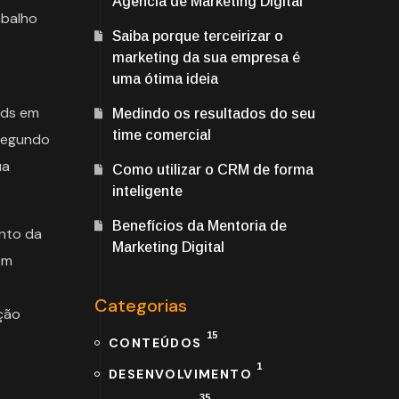
Agência de Marketing Digital
abalho
Saiba porque terceirizar o
marketing da sua empresa é
uma ótima ideia
ads em
Medindo os resultados do seu
time comercial
segundo
ua
Como utilizar o CRM de forma
inteligente
Benefícios da Mentoria de
nto da
Marketing Digital
om
Categorias
ação
15
CONTEÚDOS
1
DESENVOLVIMENTO
35