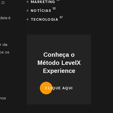
MARKETING
. O
12
NOTÍCIAS
deia é
17
TECNOLOGIA
r da
os os
Conheça o
Método LevelX
Experience
CLIQUE AQUI
amos