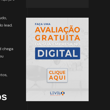
udo,
o lead.
d chega
ou
tos,
os