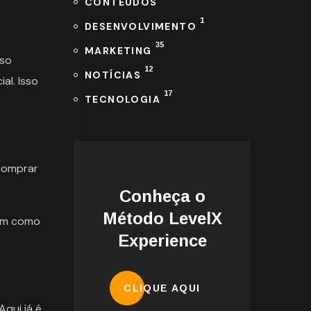
CONTEÚDOS
1
DESENVOLVIMENTO
35
MARKETING
sso
12
NOTÍCIAS
al. Isso
17
TECNOLOGIA
 comprar
Conheça o
Método LevelX
bem como
Experience
CLIQUE AQUI
Aqui já é