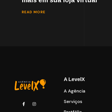
mais em sua loja virtual
READ MORE
A LevelX
A Agência
Serviços