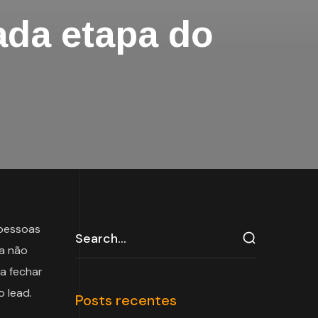
ada etapa do
 pessoas
a não
a fechar
 lead.
Posts recentes