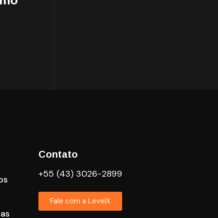
omo
Contato
+55 (43) 3026-2899
os
Fale com a LevelX
cas