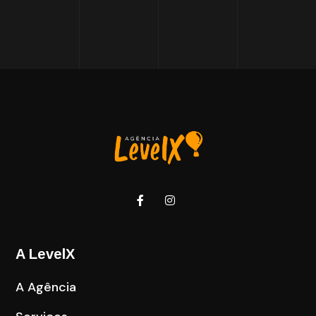
A LevelX
A Agência