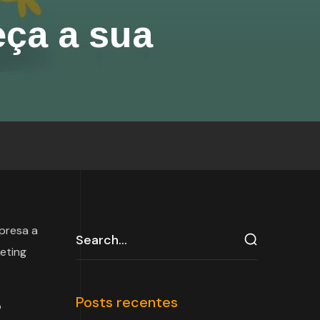
eça a sua
presa a
eting
Posts recentes
o