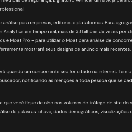
métricas de segurança. É gratuito verificar um site, já para 
ofessional.
 análise para empresas, editores e plataformas. Para agregar
n Analytics em tempo real, mais de 33 bilhões de vezes por di
cs e Moat Pro – para utilizar o Moat para análise de concorr
ferramenta mostrará seus designs de anúncio mais recentes,
á quando um concorrente seu for citado na internet. Tem o
 buscador, notificando as menções a toda pessoa que se ca
 que você fique de olho nos volumes de tráfego do site do 
nálise de palavras-chave, dados demográficos, visualizações 