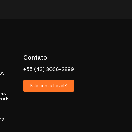
Contato
+55 (43) 3026-2899
os
Fale com a LevelX
cas
eads
da