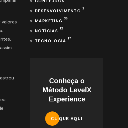
comparar
CONTEÚDOS
1
DESENVOLVIMENTO
35
MARKETING
 valores
12
a.
NOTÍCIAS
entes,
17
TECNOLOGIA
 assim
dastrou
Conheça o
Método LevelX
Experience
seu
de
CLIQUE AQUI