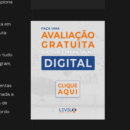
spiona
za em
uta
e tudo
agram,
mentas
 nada a
a de
cordo