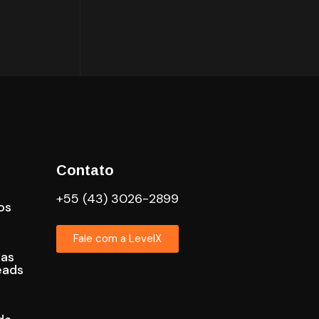
Contato
+55 (43) 3026-2899
os
Fale com a LevelX
cas
eads