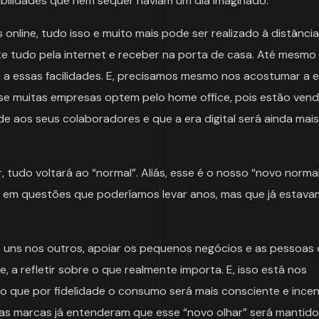
bilidades que nem sequer haviam um dia imaginado.
 online, tudo isso e muito mais pode ser realizado à distância
 tudo pela internet e receber na porta de casa. Até mesmo
 a essas facilidades. E, precisamos mesmo nos acostumar a 
rise muitas empresas optem pelo home office, pois estão ven
de aos seus colaboradores e que a era digital será ainda mais
tudo voltará ao “normal”. Aliás, esse é o nosso “novo normal
o em questões que poderíamos levar anos, mas que já estava
 uns nos outros, apoiar os pequenos negócios e as pessoas
 a refletir sobre o que realmente importa. E, isso está nos
o que por fidelidade o consumo será mais consciente e ince
itas marcas já entenderam que esse “novo olhar” será manti