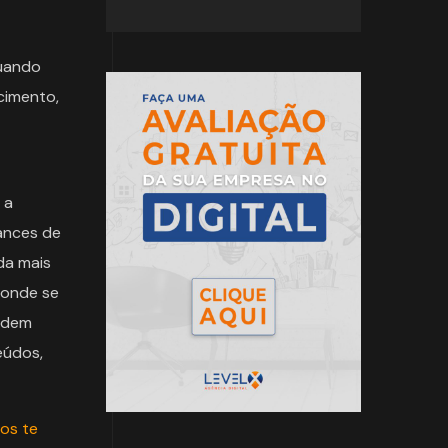
quando
ecimento,
 a
ances de
da mais
 onde se
podem
eúdos,
os te