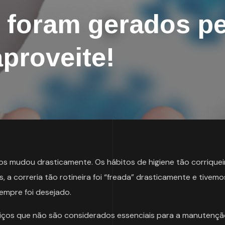
 foram gerados pe
proveite!
s mudou drasticamente. Os hábitos de higiene tão corriquei
 a correria tão rotineira foi “freada” drasticamente e tivem
sempre foi desejado.
iços que não são considerados essenciais para a manutençã