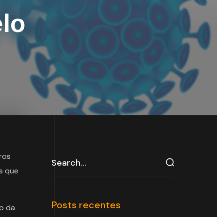
lo
ros
os que
Posts recentes
o da