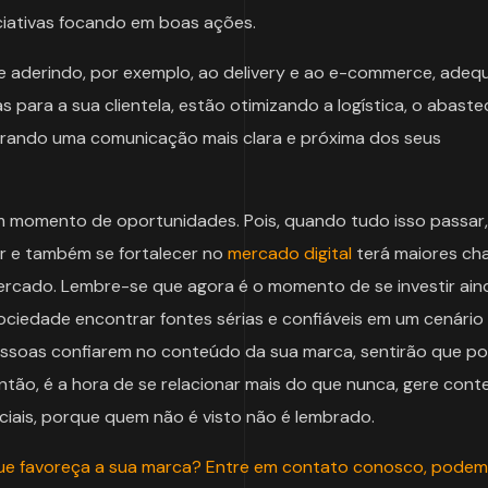
ciativas focando em boas ações.
e aderindo, por exemplo, ao delivery e ao e-commerce, ade
s para a sua clientela, estão otimizando a logística, o abast
urando uma comunicação mais clara e próxima dos seus
momento de oportunidades. Pois, quando tudo isso passar,
ar e também se fortalecer no
mercado digital
terá maiores ch
rcado. Lembre-se que agora é o momento de se investir ain
sociedade encontrar fontes sérias e confiáveis em um cenário
pessoas confiarem no conteúdo da sua marca, sentirão que 
tão, é a hora de se relacionar mais do que nunca, gere cont
ociais, porque quem não é visto não é lembrado.
que favoreça a sua marca? Entre em contato conosco, podem