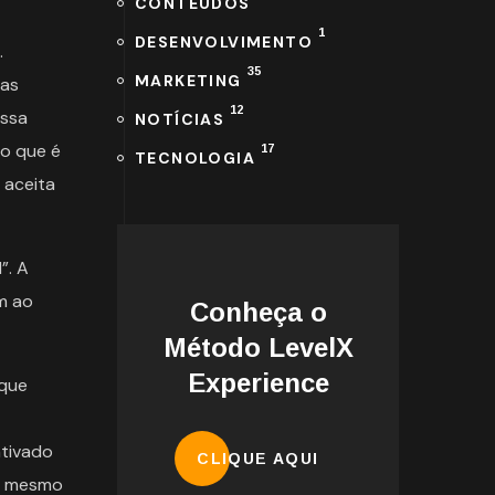
CONTEÚDOS
1
DESENVOLVIMENTO
.
35
MARKETING
 as
12
essa
NOTÍCIAS
do que é
17
TECNOLOGIA
 aceita
”. A
m ao
Conheça o
Método LevelX
Experience
 que
ntivado
CLIQUE AQUI
do mesmo