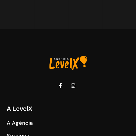
A LevelX
A Agência
Serviços